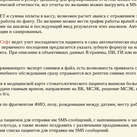
ической отчетности, все отчеты по желанию можно выгрузить в MS-
ЕТ
и суммы оплаты в кассу, возможен расчет аванса с отражением 
 работы по факту. По желанию можно вести
график работы врачей
и
ение на анализы и последующий ввод результатов этих анализов. А
ации
и
санированных
.
-Софт
ведет учет посещаемости пациента и сама автоматически под
е первичного посещения предлагается указать
зубную формулу
на н
нта. При описании в объективных данных R-граммы, ПИ, ГИ или и
рживающего экспорт снимков в файл, есть возможность привязать 
ачебного обследования сразу отражаются все
рентген снимки
этого
ия в
медицинской карте стоматологического пациента
выписки
боль
ыдачи
главным врачом
, направление на ВК, МСЭК, решение МСЭК, 
 б/л.
 по фрагментам ФИО, полу, рожденными между датами, месту раб
а пациенов для отправки им SMS-сообщений, с напоминанием о зап
полугода, а также можно поздравить с различными праздниками, и
ия списка пацинтов для отправки им SMS сообщений.