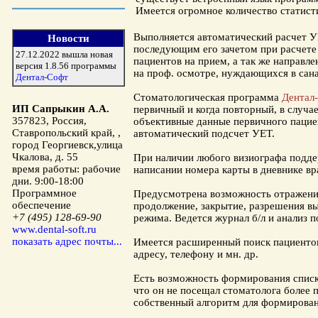
Имеется огромное количество статист
Выполняется автоматический расчет
У
Новости
последующим его зачетом при расчете
27.12.2022 вышла новая
пациентов на прием, а так же направл
версия 1.8.56 программы
на проф. осмотре
,
нуждающихся в сан
Дентал-Софт
Стоматологическая программа
Дентал
ИП Сапрыкин А.А.
первичный и когда повторный, в случа
357823
,
Россия
,
объективные данные
первичного пацие
Ставропольский край,
,
автоматический подсчет УЕТ.
город Георгиевск
,
улица
Чкалова, д. 55
При наличии любого визиографа подде
время работы:
рабочие
написании номера карты в дневнике вр
дни. 9:00-18:00
Программное
Предусмотрена возможность отражен
обеспечение
продолжение, закрытие, разрешения в
+7 (495) 128-69-90
режима. Ведется журнал б/л и анализ по
www.dental-soft.ru
показать адрес почты...
Имеется расширенный поиск пациентов
адресу, телефону и мн. др.
Есть возможность формирования списк
что он не посещал стоматолога более 
собственный алгоритм для формирован