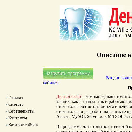
Описание
к
Вход в личн
кабинет
П
Дентал-Софт
- компьютерная стомато
Главная
клиник
, как платных, так и работающ
Скачать
стоматологического кабинета
и веден
Сертификаты
стоматологии разработана на языке п
Access, MySQL Server или MS SQL Serv
Контакты
Каталог сайтов
В программе для стоматологической 
существует встроенный язык программ