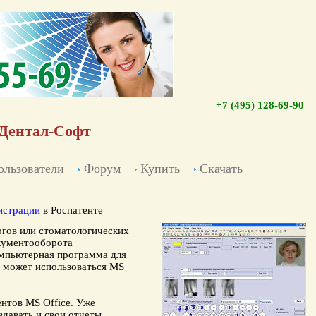
+7 (495) 128-69-90
Дентал-Софт
ользователи
Форум
Купить
Скачать
истрации
в Роспатенте
огов
или
стоматологических
кументооборота
омпьютерная программа для
х может использоваться MS
нтов MS Office. Уже
давать и свои отчеты.