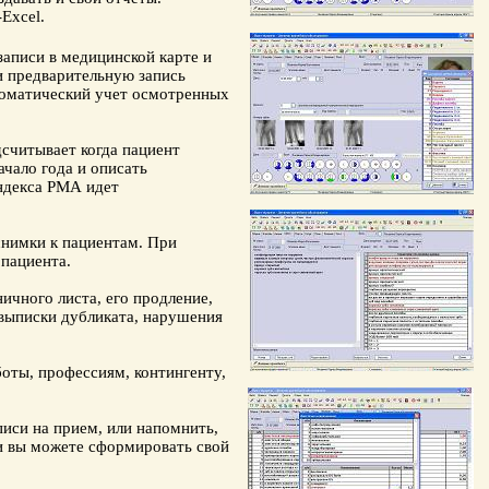
Excel.
записи в
медицинской карте
и
 предварительную запись
втоматический учет
осмотренных
считывает когда пациент
ачало года и описать
ндекса РМА идет
снимки к пациентам. При
 пациента.
ничного листа
, его продление,
выписки дубликата, нарушения
оты, профессиям, контингенту,
иси на прием, или напомнить,
ли вы можете сформировать свой