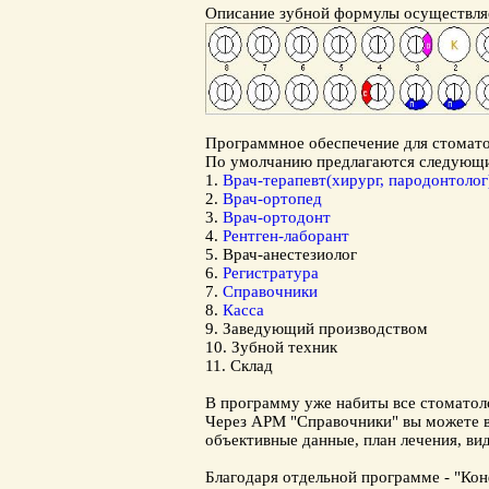
Описание зубной формулы осуществляет
Программное обеспечение для стомат
По умолчанию предлагаются следующ
1.
Врач-терапевт(хирург, пародонтолог
2.
Врач-ортопед
3.
Врач-ортодонт
4.
Рентген-лаборант
5.
Врач-анестезиолог
6.
Регистратура
7.
Справочники
8.
Касса
9.
Заведующий производством
10.
Зубной техник
11.
Склад
В программу уже набиты все
стоматол
Через АРМ "Справочники" вы можете в 
объективные данные, план лечения, ви
Благодаря отдельной программе - "Кон