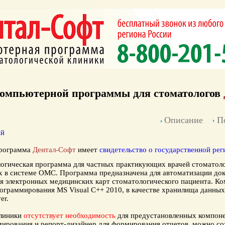
омпьютерной программы для стоматологов
Описание
П
ый
рограмма
Дентал-Софт
имеет
свидетельство о государственной рег
логическая программа для
частных практикующих врачей стоматол
их в системе ОМС. Программа предназначена для
автоматизации до
ия
электронных медицинских карт стоматологического пациента
. К
рограммирования MS Visual C++ 2010, в качестве хранилища данны
er.
клиники
отсутствует необходимость
для предустановленных компоне
ирования и репорт-дизайнер для формирования отчетов, можно соз